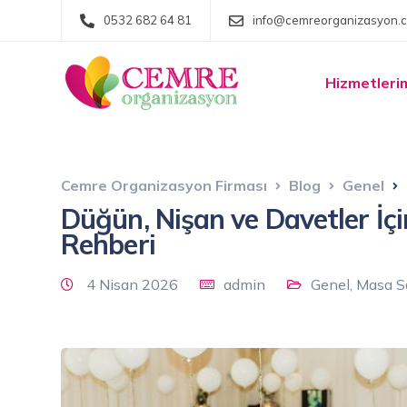
0532 682 64 81
info@cemreorganizasyon.
Hizmetleri
Cemre Organizasyon Firması
Blog
Genel
Düğün, Nişan ve Davetler İ
Rehberi
4 Nisan 2026
admin
Genel
,
Masa S