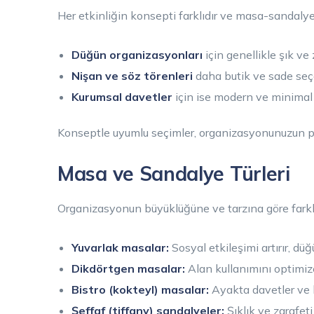
Her etkinliğin konsepti farklıdır ve masa-sandaly
Düğün organizasyonları
için genellikle şık ve z
Nişan ve söz törenleri
daha butik ve sade seç
Kurumsal davetler
için ise modern ve minimal 
Konseptle uyumlu seçimler, organizasyonunuzun pr
Masa ve Sandalye Türleri
Organizasyonun büyüklüğüne ve tarzına göre farklı 
Yuvarlak masalar:
Sosyal etkileşimi artırır, düğü
Dikdörtgen masalar:
Alan kullanımını optimize 
Bistro (kokteyl) masalar:
Ayakta davetler ve k
Şeffaf (tiffany) sandalyeler:
Şıklık ve zarafeti 